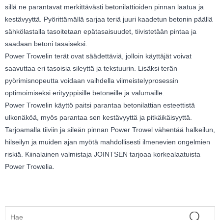
sillä ne parantavat merkittävästi betonilattioiden pinnan laatua ja
kestävyyttä. Pyörittämällä sarjaa teriä juuri kaadetun betonin päällä
sähkölastalla tasoitetaan epätasaisuudet, tiivistetään pintaa ja
saadaan betoni tasaiseksi.
Power Trowelin terät ovat säädettäviä, jolloin käyttäjät voivat
saavuttaa eri tasoisia sileyttä ja tekstuurin. Lisäksi terän
pyörimisnopeutta voidaan vaihdella viimeistelyprosessin
optimoimiseksi erityyppisille betoneille ja valumaille.
Power Trowelin käyttö paitsi parantaa betonilattian esteettistä
ulkonäköä, myös parantaa sen kestävyyttä ja pitkäikäisyyttä.
Tarjoamalla tiiviin ja sileän pinnan Power Trowel vähentää halkeilun,
hilseilyn ja muiden ajan myötä mahdollisesti ilmenevien ongelmien
riskiä. Kiinalainen valmistaja JOINTSEN tarjoaa korkealaatuista
Power Trowelia.