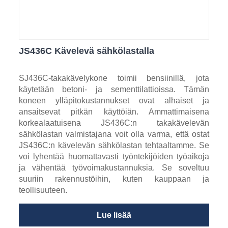
JS436C Kävelevä sähkölastalla
SJ436C-takakävelykone toimii bensiinillä, jota
käytetään betoni- ja sementtilattioissa. Tämän
koneen ylläpitokustannukset ovat alhaiset ja
ansaitsevat pitkän käyttöiän. Ammattimaisena
korkealaatuisena JS436C:n takakävelevän
sähkölastan valmistajana voit olla varma, että ostat
JS436C:n kävelevän sähkölastan tehtaaltamme. Se
voi lyhentää huomattavasti työntekijöiden työaikoja
ja vähentää työvoimakustannuksia. Se soveltuu
suuriin rakennustöihin, kuten kauppaan ja
teollisuuteen.
Lue lisää