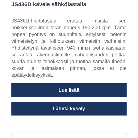
JS436D kävele sähkölastalla
JS436D-hiertolastan erottaa muista sen
poikkeuksellinen terän nopeus 180-200 rpm. Tämä
nopea pyöritys on suunniteltu erityisesti betonin
viimeistelyn ja kiillotuksen viimeisiin vaiheisiin.
Yhdistettynä tavalliseen 940 mm:n työhalkaisijaan,
se antaa rakennustiimille mahdollisuuden peittää
suuria alueita tehokkaasti ja tuottaa samalla tiheän,
kovan ja lasimaisen pinnan, jossa ei ole
epätäydellisyyksiä.
Lue lisää
Lähetä kysely