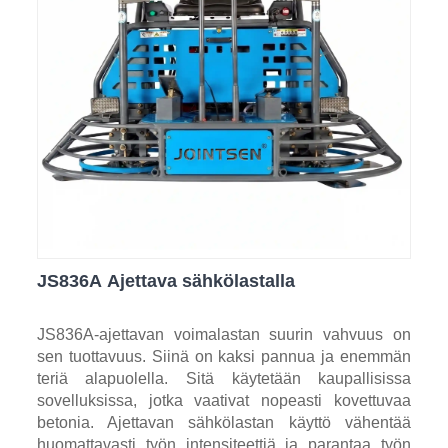
JS836A Ajettava sähkölastalla
JS836A-ajettavan voimalastan suurin vahvuus on
sen tuottavuus. Siinä on kaksi pannua ja enemmän
teriä alapuolella. Sitä käytetään kaupallisissa
sovelluksissa, jotka vaativat nopeasti kovettuvaa
betonia. Ajettavan sähkölastan käyttö vähentää
huomattavasti työn intensiteettiä ja parantaa työn