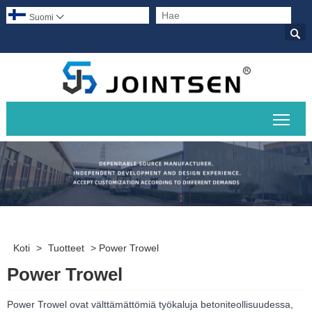
Suomi


Pääv
Koti
>
Tuotteet
>
Power Trowel
Power Trowel
Power Trowel ovat välttämättömiä työkaluja betoniteollisuudessa,