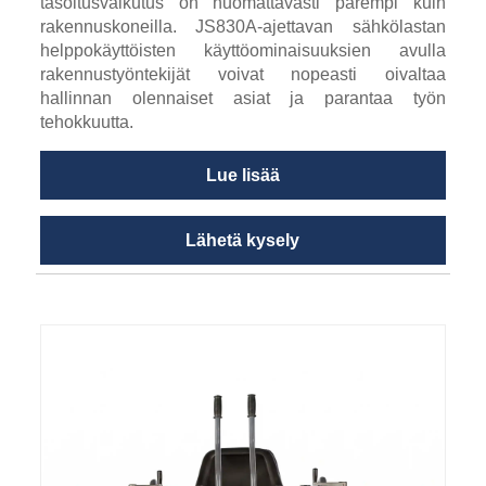
tasoitusvaikutus on huomattavasti parempi kuin
rakennuskoneilla. JS830A-ajettavan sähkölastan
helppokäyttöisten käyttöominaisuuksien avulla
rakennustyöntekijät voivat nopeasti oivaltaa
hallinnan olennaiset asiat ja parantaa työn
tehokkuutta.
Lue lisää
Lähetä kysely