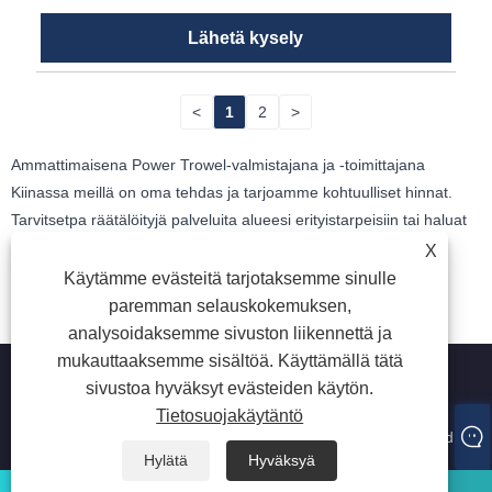
Lähetä kysely
<
1
2
>
Ammattimaisena Power Trowel-valmistajana ja -toimittajana
Kiinassa meillä on oma tehdas ja tarjoamme kohtuulliset hinnat.
Tarvitsetpa räätälöityjä palveluita alueesi erityistarpeisiin tai haluat
ostaa laadukkaita Power Trowel, voit jättää meille viestin
X
verkkosivulla olevien yhteystietojen kautta.
Käytämme evästeitä tarjotaksemme sinulle
paremman selauskokemuksen,
analysoidaksemme sivuston liikennettä ja
mukauttaaksemme sisältöä. Käyttämällä tätä
sivustoa hyväksyt evästeiden käytön.
Tietosuojakäytäntö
Tekijänoikeudet © 2024 Guangzhou JointSen Trading Co., Ltd.
Kaikki oikeudet pidätetään.
Hylätä
Hyväksyä