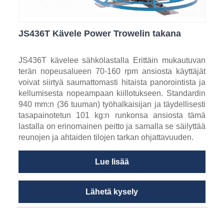
JS436T Kävele Power Trowelin takana
JS436T kävelee sähkölastalla Erittäin mukautuvan
terän nopeusalueen 70-160 rpm ansiosta käyttäjät
voivat siirtyä saumattomasti hitaista panorointista ja
kellumisesta nopeampaan kiillotukseen. Standardin
940 mm:n (36 tuuman) työhalkaisijan ja täydellisesti
tasapainotetun 101 kg:n runkonsa ansiosta tämä
lastalla on erinomainen peitto ja samalla se säilyttää
reunojen ja ahtaiden tilojen tarkan ohjattavuuden.
Lue lisää
Lähetä kysely