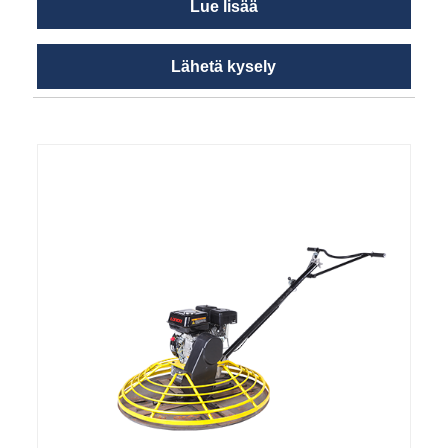
Lue lisää
Lähetä kysely