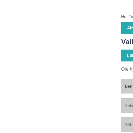
Hot Ta
Ai
Vai
Lä
Ole h