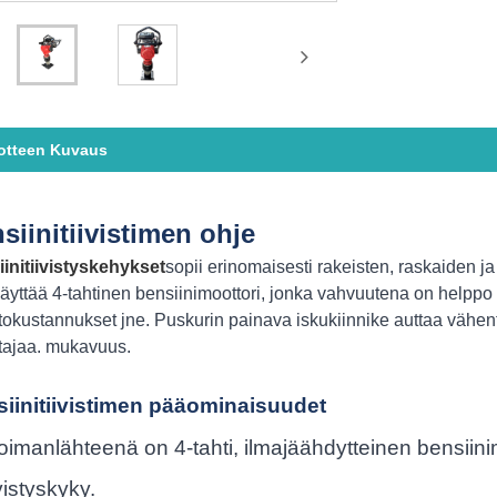
otteen Kuvaus
siinitiivistimen ohje
initiivistyskehykset
sopii erinomaisesti rakeisten, raskaiden j
käyttää 4-tahtinen bensiinimoottori, jonka vahvuutena on helppo k
itokustannukset jne. Puskurin painava iskukiinnike auttaa vähe
ttajaa. mukavuus.
iinitiivistimen pääominaisuudet
oimanlähteenä on 4-tahti, ilmajäähdytteinen bensiinim
ivistyskyky.