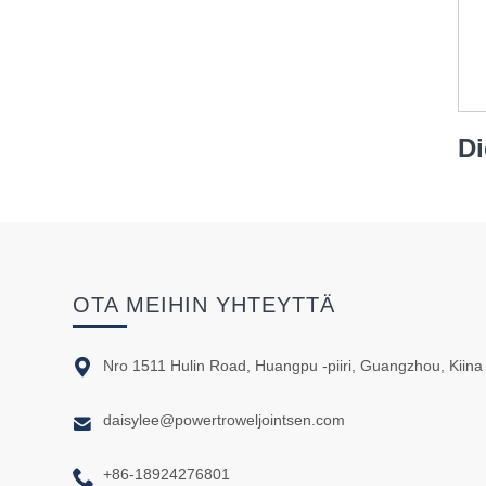
OTA MEIHIN YHTEYTTÄ

Nro 1511 Hulin Road, Huangpu -piiri, Guangzhou, Kiina

daisylee@powertroweljointsen.com

+86-18924276801