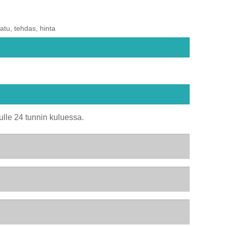
aatu, tehdas, hinta
ulle 24 tunnin kuluessa.