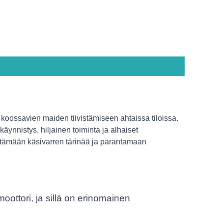
a koossavien maiden tiivistämiseen ahtaissa tiloissa.
äynnistys, hiljainen toiminta ja alhaiset
ntämään käsivarren tärinää ja parantamaan
oottori, ja sillä on erinomainen