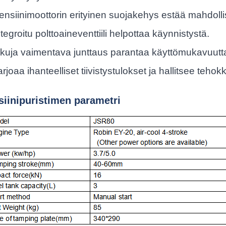
ensiinimoottorin erityinen suojakehys estää mahdoll
ntegroitu polttoaineventtiili helpottaa käynnistystä.
skuja vaimentava junttaus parantaa käyttömukavuutt
arjoaa ihanteelliset tiivistystulokset ja hallitsee teh
iinipuristimen parametri