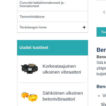
Concrtet-lattiahiomakoneet ja -
hiomakoneet
Tiemerkintäkone
Terästangon kone
Tu
Uudet tuotteet
Ben
Bensi
Sitä 
Korkeataajuinen
ylläp
ulkoinen vibraattori
kulje
Bens
Sähköinen ulkoinen
V
betonivibraattori
ti