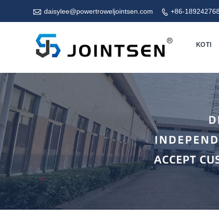

daisylee@powertroweljointsen.com
+86-18924276

KOTI