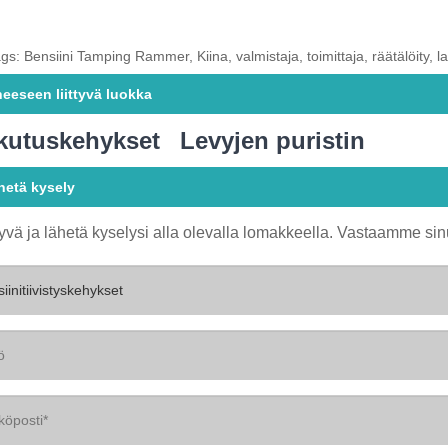
gs: Bensiini Tamping Rammer, Kiina, valmistaja, toimittaja, räätälöity, l
heeseen liittyvä luokka
kutuskehykset
Levyjen puristin
hetä kysely
yvä ja lähetä kyselysi alla olevalla lomakkeella. Vastaamme sin