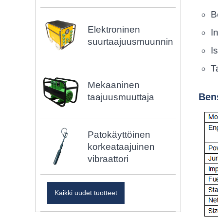
B
Elektroninen
I
suurtaajuusmuunnin
I
T
Mekaaninen
Bens
taajuusmuuttaja
Patokäyttöinen
korkeataajuinen
vibraattori
Kaikki uudet tuotteet