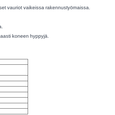
iset vauriot vaikeissa rakennustyömaissa.
a.
okkaasti koneen hyppyjä.