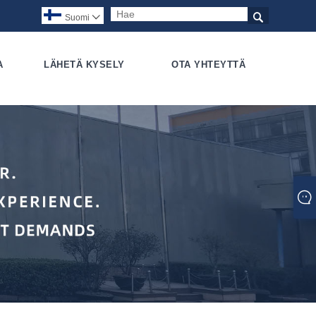

Suomi

A
LÄHETÄ KYSELY
OTA YHTEYTTÄ