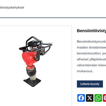
tiivistyskehykset
Bensiinitiivis
Bensiinitiivistysru
maiden tiivistämisee
bensiinimoottori, j
alhaiset ylläpitoku
vähentämään käsiva
mukavuus.
Lähetä kysely
Facebook
X
Wh