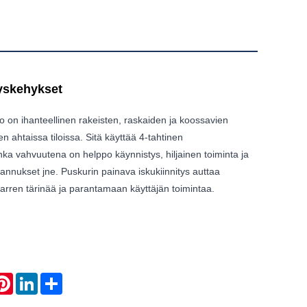
tyskehykset
nko on ihanteellinen rakeisten, raskaiden ja koossavien
n ahtaissa tiloissa. Sitä käyttää 4-tahtinen
onka vahvuutena on helppo käynnistys, hiljainen toiminta ja
stannukset jne. Puskurin painava iskukiinnitys auttaa
rren tärinää ja parantamaan käyttäjän toimintaa.
atsApp
Pinterest
LinkedIn
Share