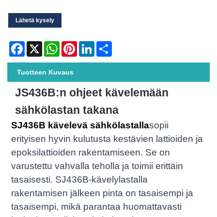
Lähetä kysely
Facebook
X
WhatsApp
Pinterest
LinkedIn
Share
Tuotteen Kuvaus
JS436B:n ohjeet kävelemään
sähkölastan takana
SJ436B kävelevä sähkölastalla
sopii
erityisen hyvin kulutusta kestävien lattioiden ja
epoksilattioiden rakentamiseen. Se on
varustettu vahvalla teholla ja toimii erittäin
tasaisesti. SJ436B-kävelylastalla
rakentamisen jälkeen pinta on tasaisempi ja
tasaisempi, mikä parantaa huomattavasti