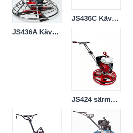
JS436C Kävelevä sähkölastalla
JS436A Kävelevä sähkölastalla
JS424 särmäyslastalla