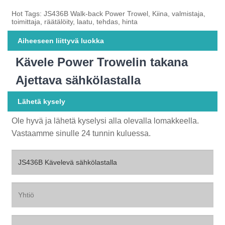
Hot Tags: JS436B Walk-back Power Trowel, Kiina, valmistaja,
toimittaja, räätälöity, laatu, tehdas, hinta
Aiheeseen liittyvä luokka
Kävele Power Trowelin takana
Ajettava sähkölastalla
Lähetä kysely
Ole hyvä ja lähetä kyselysi alla olevalla lomakkeella.
Vastaamme sinulle 24 tunnin kuluessa.