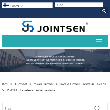
Suomi


Pääv
Koti
>
Tuotteet
>
Power Trowel
>
Kävele Power Trowelin Takana
>
JS436B Kävelevä Sähkölastalla